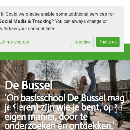
Hi! Could we please enable some additional services for
Social Media & Tracking
? You can always change or
withdraw your consent later.
Let me choose
I decline
That's ok
De Bussel
‘Op basisschool De Bussel mag
je (leren) zijn wie je bent, op je
eigen manier, door te
onderzoeken én ontdekken.’